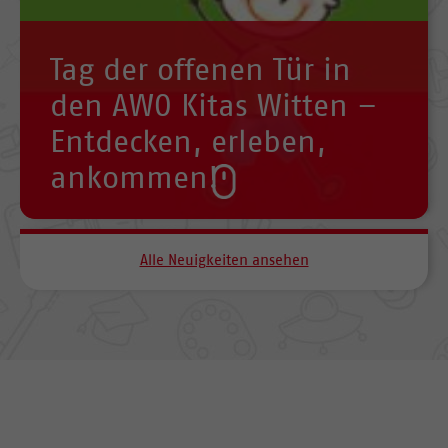
Tag der offenen Tür in
den AWO Kitas Witten –
Entdecken, erleben,
ankommen!
Alle Neuigkeiten ansehen